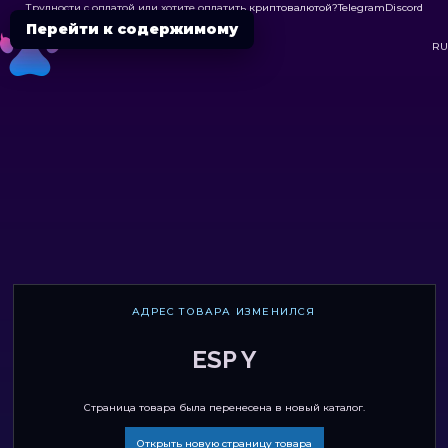
Трудности с оплатой или хотите оплатить криптовалютой?
Telegram
Discord

Перейти к содержимому
DC
RU
АДРЕС ТОВАРА ИЗМЕНИЛСЯ
ESP Y
Страница товара была перенесена в новый каталог.
Открыть новую страницу товара